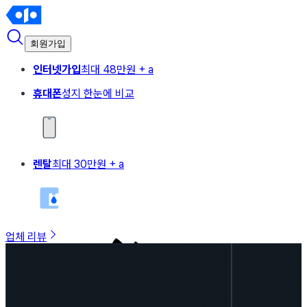
회원가입
인터넷가입
최대 48만원 + a
휴대폰
성지 한눈에 비교
렌탈
최대 30만원 + a
업체 리뷰
사랑스러운오징어6258
개구쟁이강아지20
12분 전
1일 전