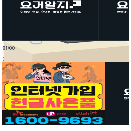
인터넷 처음설치했는데 여기저기 알아보다가 사은품
복잡한 사정이었는
제일 잘챙겨주는곳이 여기더라구요! 오늘 설치완료했
대로 진행 수월하
고 기사님 정말 친절했습니다 감사합니다 주변에 인
터넷설치 하는 지인있으면 요기 소개할게요!!
10
10
요거알지
01
/
00
요거알지
인기쿠폰
인터넷가입
필름+케이스 무료증정
단골고객님 소
리뷰 작성 시
단골
·
신규 가입
인터넷가입
휴대폰
·
휴대폰성지 메가폰
·
봉천동
인터넷가입
·
당
사용기한 :
2026년 12월 31일까지
사용기한 :
20
커피 쿠폰 증정
상담만 해도 
리뷰 작성 시
상담 시
인터넷가입
·
패밀리통신
·
금암동
인터넷가입
·
요
사용기한 :
2027년 08월 31일까지
사용기한 :
20